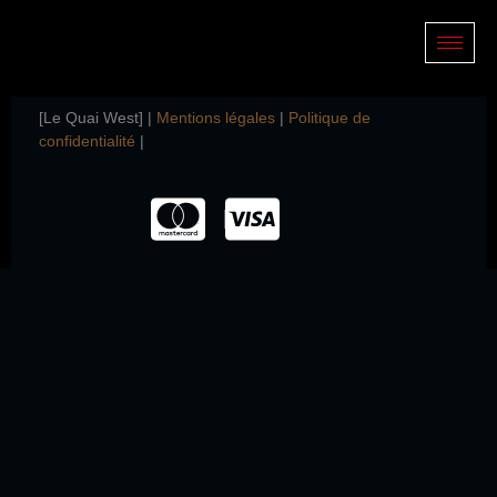
ECEMA BOURGES – Manon, Théo, Leïla, Baptiste, Eloïse
coachés par
DEEPDIVE Communication
[Le Quai West] |
Mentions légales
|
Politique de
confidentialité
|