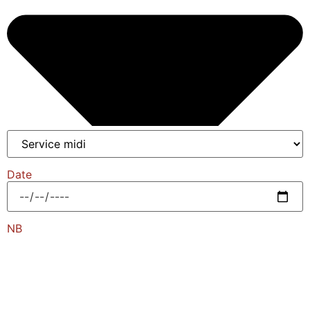
Date
NB