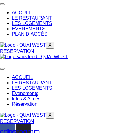
Aller
au
ACCUEIL
contenu
LE RESTAURANT
LES LOGEMENTS
ÉVÈNEMENTS
PLAN D’ACCÈS
X
RESERVATION
ACCUEIL
LE RESTAURANT
LES LOGEMENTS
Événements
Infos & Accès
Réservation
X
RESERVATION
cebook
Instagram